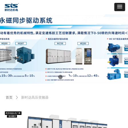
넳
넲
首页
ꄲ
新时达高压变频器